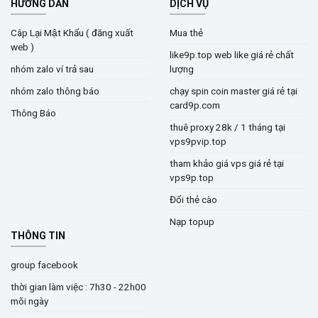
HƯỚNG DẪN
DỊCH VỤ
Câp Lại Mật Khẩu ( đăng xuất
Mua thẻ
web )
like9p.top web like giá rẻ chất
nhóm zalo ví trả sau
lượng
nhóm zalo thông báo
chạy spin coin master giá rẻ tại
card9p.com
Thông Báo
thuê proxy 28k / 1 tháng tại
vps9pvip.top
tham khảo giá vps giá rẻ tại
vps9p.top
Đổi thẻ cào
Nạp topup
THÔNG TIN
group facebook
thời gian làm việc : 7h30 - 22h00
mõi ngày