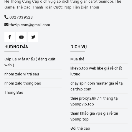
Hệ Thống Cung Cấp dịch vụ giao dịch trung gian carot teamobi, Thẻ
Game, Thẻ Cào, Thanh Toán Cước, Nạp Tiền Điện Thoại
0327339523
the9p.com@gmail.com
HƯỚNG DẪN
DỊCH VỤ
Câp Lại Mật Khẩu ( đăng xuất
Mua thẻ
web )
like9p.top web like giá rẻ chất
nhóm zalo ví trả sau
lượng
nhóm zalo thông báo
chạy spin coin master giá rẻ tại
card9p.com
Thông Báo
thuê proxy 28k / 1 tháng tại
vps9pvip.top
tham khảo giá vps giá rẻ tại
vps9p.top
Đổi thẻ cào