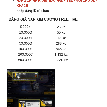
HÀNG CHÍNH HÃNG, BẢO HÀNH TRỌN ĐỜI CHO QUÝ
KHÁCH
nhập đúng ID của bạn
BẢNG GIÁ NẠP KIM CƯƠNG FREE FIRE
5.000đ
25 kc
10.000đ
50 kc
20.000đ
113 kc
50.000đ
283 kc
100.000đ
566 kc
200.000đ
1.132 kc
500.000đ
2.830 kc