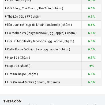
Free Fire ( chậm )
6.5%
Gói Súng , Thẻ Tháng , Thẻ Tuần ( chậm )
6.5%
Thẻ Lên Cấp ( FF ) chậm
6.5%
liên quân (chỉ nạp tài khoản facebook) ( chậm )
6.5%
FC Mobile VN ( dky facebook , gg , apple) ( chậm )
6.5%
Gói FC Mobile dky facebook , gg , apple ( chậm )
6.5%
Delta Force DK bằng face , gg , apple ( chậm )
6.5%
Nạp Sò ( Chậm )
6.5%
Nạp Sò ( Nhanh )
6%
Fifa Online pc ( chậm )
6.5%
Fifa Online 4 Mobile ( chậm ) tk garena
6.5%
THE9P.COM