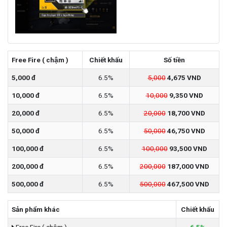
Free Fire ( chậm )
Chiết khấu
Số tiền
5,000 đ
6.5%
5,000
4,675 VND
10,000 đ
6.5%
10,000
9,350 VND
20,000 đ
6.5%
20,000
18,700 VND
50,000 đ
6.5%
50,000
46,750 VND
100,000 đ
6.5%
100,000
93,500 VND
200,000 đ
6.5%
200,000
187,000 VND
500,000 đ
6.5%
500,000
467,500 VND
Sản phẩm khác
Chiết khấu