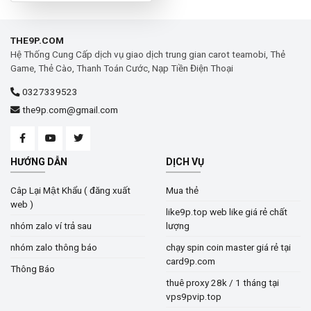
THE9P.COM
Hệ Thống Cung Cấp dịch vụ giao dịch trung gian carot teamobi, Thẻ
Game, Thẻ Cào, Thanh Toán Cước, Nạp Tiền Điện Thoại
0327339523
the9p.com@gmail.com
HƯỚNG DẪN
DỊCH VỤ
Câp Lại Mật Khẩu ( đăng xuất
Mua thẻ
web )
like9p.top web like giá rẻ chất
nhóm zalo ví trả sau
lượng
nhóm zalo thông báo
chạy spin coin master giá rẻ tại
card9p.com
Thông Báo
thuê proxy 28k / 1 tháng tại
vps9pvip.top